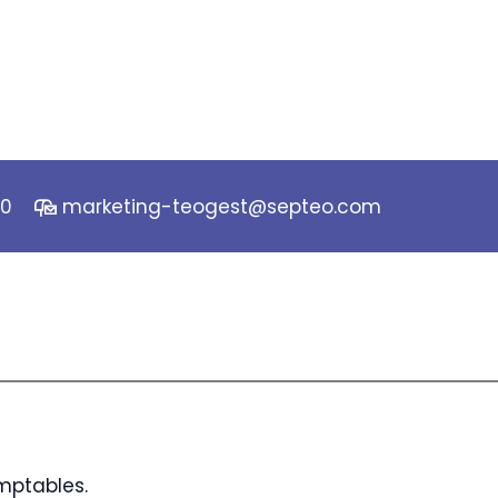
40
marketing-teogest@septeo.com
mptables.