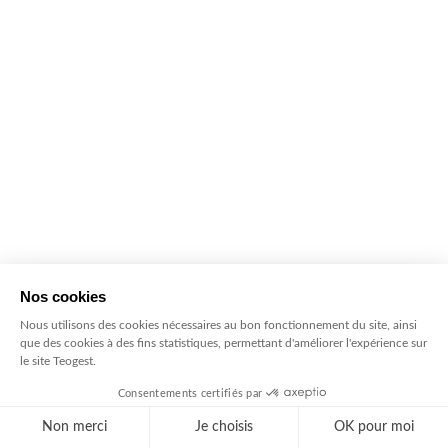
JUIN / JUILLET 2023
Les estivales, le congrès des jeunes
professionnels du chiffre
Teogest participera aux estivales le 30 juin et le 1er
juillet prochains au Beffroi de Montrouge.